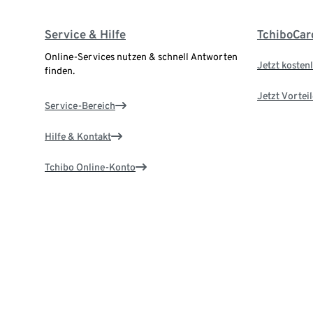
Service & Hilfe
TchiboCar
Online-Services nutzen & schnell Antworten
Jetzt kostenl
finden.
Jetzt Vortei
Service-Bereich
Hilfe & Kontakt
Tchibo Online-Konto