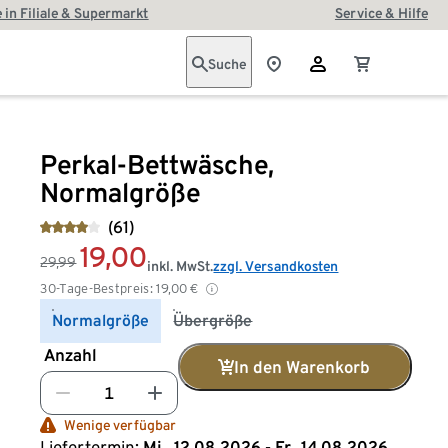
 in Filiale & Supermarkt
Service & Hilfe
Suche
Perkal-Bettwäsche,
Normalgröße
(61)
19,00
29,99
inkl. MwSt.
zzgl. Versandkosten
30-Tage-Bestpreis:
19,00
€
Normalgröße
Übergröße
Anzahl
In den Warenkorb
Wenige verfügbar
Liefertermin:
Mi., 12.08.2026 - Fr., 14.08.2026