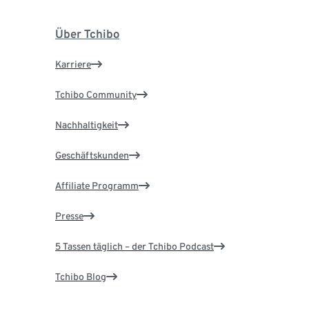
Über Tchibo
Karriere
Tchibo Community
Nachhaltigkeit
Geschäftskunden
Affiliate Programm
Presse
5 Tassen täglich – der Tchibo Podcast
Tchibo Blog