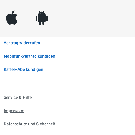
appleinc
android
Vertrag widerrufen
Mobilfunkvertrag kündigen
Kaffee-Abo kündigen
Service & Hilfe
Impressum
Datenschutz und Sicherheit