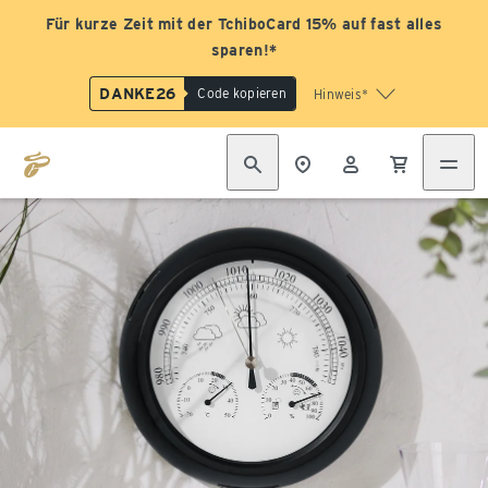
Für kurze Zeit mit der TchiboCard 15% auf fast alles
sparen!*
DANKE26
Code kopieren
Hinweis*