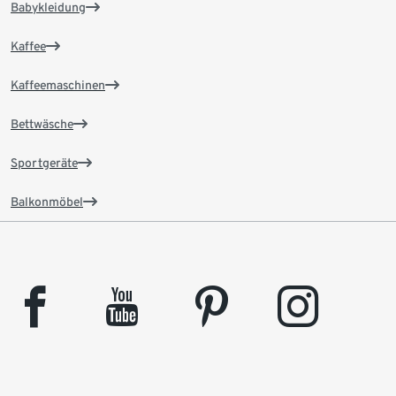
Babykleidung
Kaffee
Kaffeemaschinen
Bettwäsche
Sportgeräte
Balkonmöbel
facebook
youtube
pinterest
instagram