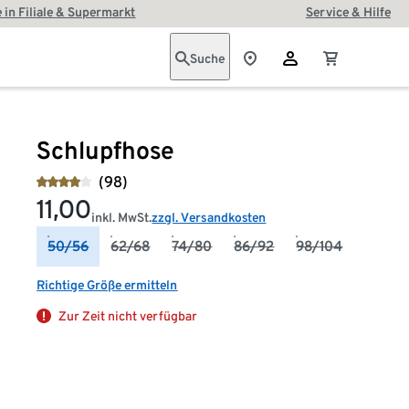
 in Filiale & Supermarkt
Service & Hilfe
Suche
Schlupfhose
(98)
11,00
inkl. MwSt.
zzgl. Versandkosten
50/56
62/68
74/80
86/92
98/104
Richtige Größe ermitteln
Zur Zeit nicht verfügbar