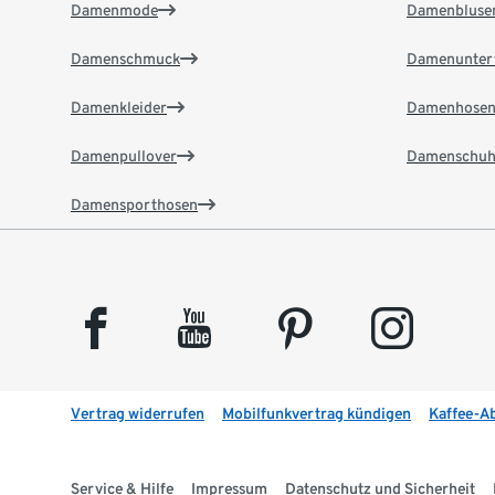
Damenmode
Damenbluse
Damenschmuck
Damenunter
Damenkleider
Damenhose
Damenpullover
Damenschuh
Damensporthosen
facebook
youtube
pinterest
instagram
Vertrag widerrufen
Mobilfunkvertrag kündigen
Kaffee-A
Service & Hilfe
Impressum
Datenschutz und Sicherheit