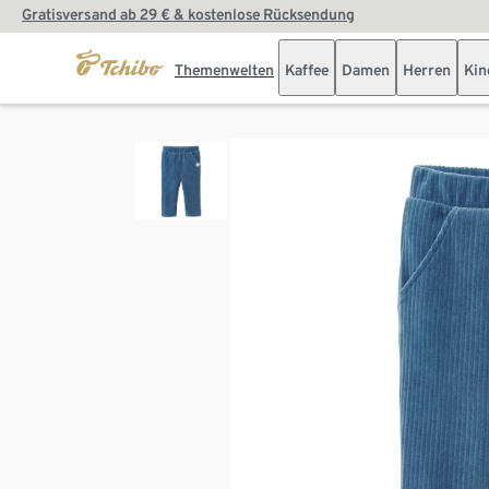
Gratisversand ab 29 € & kostenlose Rücksendung
Themenwelten
Kaffee
Damen
Herren
Kin