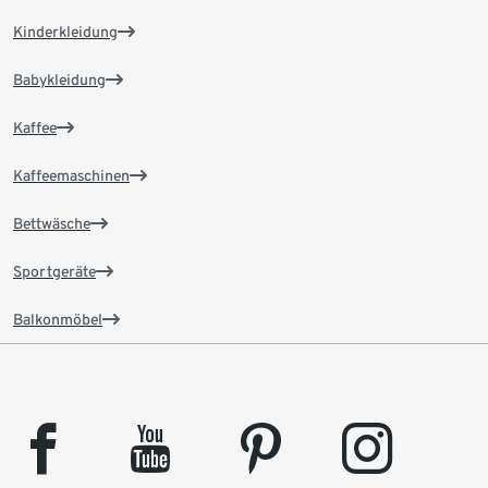
Kinderkleidung
Babykleidung
Kaffee
Kaffeemaschinen
Bettwäsche
Sportgeräte
Balkonmöbel
facebook
youtube
pinterest
instagram