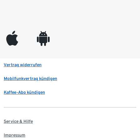
appleinc
android
Vertrag widerrufen
Mobilfunkvertrag kündigen
Kaffee-Abo kündigen
Service & Hilfe
Impressum