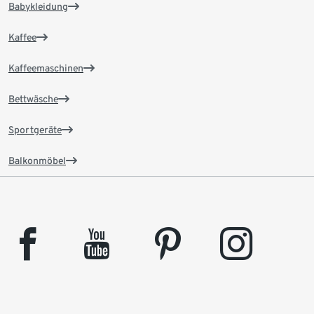
Babykleidung
Kaffee
Kaffeemaschinen
Bettwäsche
Sportgeräte
Balkonmöbel
facebook
youtube
pinterest
instagram