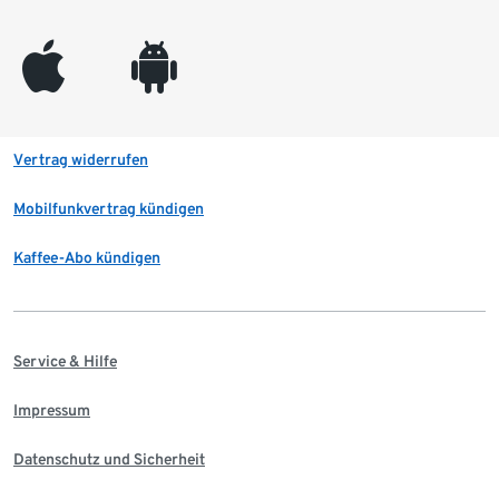
appleinc
android
Vertrag widerrufen
Mobilfunkvertrag kündigen
Kaffee-Abo kündigen
Service & Hilfe
Impressum
Datenschutz und Sicherheit