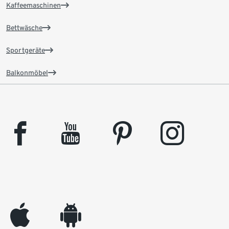
Kaffeemaschinen
Bettwäsche
Sportgeräte
Balkonmöbel
facebook
youtube
pinterest
instagram
appleinc
android