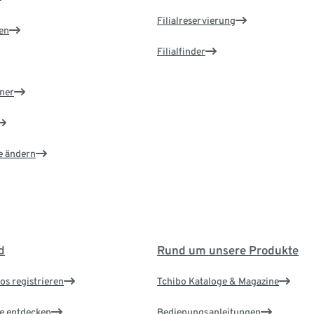
Filialreservierung
en
Filialfinder
ner
e ändern
d
Rund um unsere Produkte
os registrieren
Tchibo Kataloge & Magazine
le entdecken
Bedienungsanleitungen