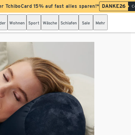
er TchiboCard 15% auf fast alles sparen!*
DANKE26
C
der
Wohnen
Sport
Wäsche
Schlafen
Sale
Mehr