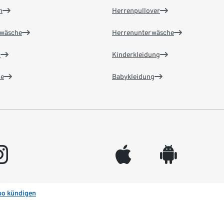
n
Herrenpullover
wäsche
Herrenunterwäsche
n
Kinderkleidung
e
Babykleidung
gram
appleinc
android
bo kündigen