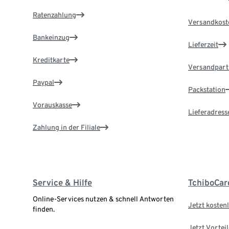
Ratenzahlung
Versandkost
Bankeinzug
Lieferzeit
Kreditkarte
Versandpart
Paypal
Packstation
Vorauskasse
Lieferadress
Zahlung in der Filiale
Service & Hilfe
TchiboCar
Online-Services nutzen & schnell Antworten
Jetzt kostenl
finden.
Jetzt Vortei