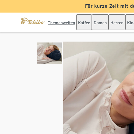
Für kurze Zeit mit d
Themenwelten
Kaffee
Damen
Herren
Kin