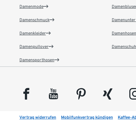
Damenmode
Damenbluse
Damenschmuck
Damenunter
Damenkleider
Damenhose
Damenpullover
Damenschuh
Damensporthosen
facebook
youtube
pinterest
xing
insta
Vertrag widerrufen
Mobilfunkvertrag kündigen
Kaffee-A