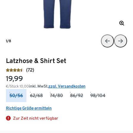
1/8
Latzhose & Shirt Set
(72)
19,99
inkl. MwSt.
zzgl. Versandkosten
€/Stück
10,00
50/56
62/68
74/80
86/92
98/104
Richtige Größe ermitteln
Zur Zeit nicht verfügbar