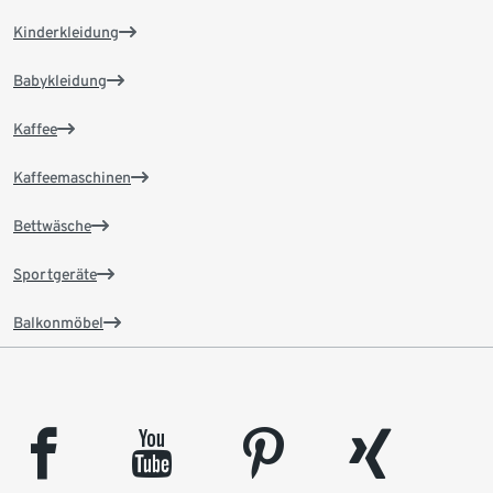
Kinderkleidung
Babykleidung
Kaffee
Kaffeemaschinen
Bettwäsche
Sportgeräte
Balkonmöbel
facebook
youtube
pinterest
xing