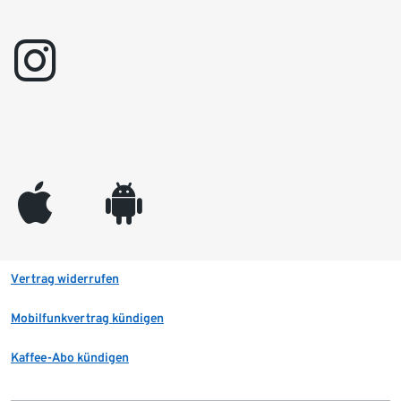
instagram
appleinc
android
Vertrag widerrufen
Mobilfunkvertrag kündigen
Kaffee-Abo kündigen