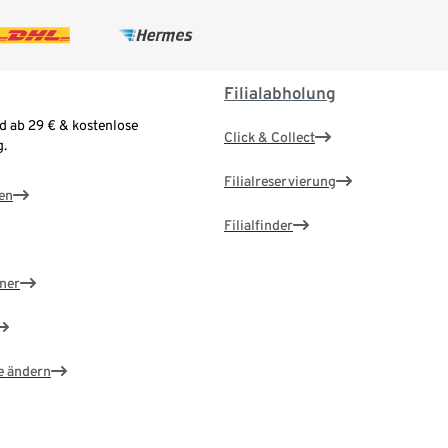
Filialabholung
d ab 29 € & kostenlose
Click & Collect
.
Filialreservierung
en
Filialfinder
ner
e ändern