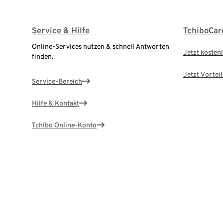
Service & Hilfe
TchiboCar
Online-Services nutzen & schnell Antworten
Jetzt kostenl
finden.
Jetzt Vortei
Service-Bereich
Hilfe & Kontakt
Tchibo Online-Konto