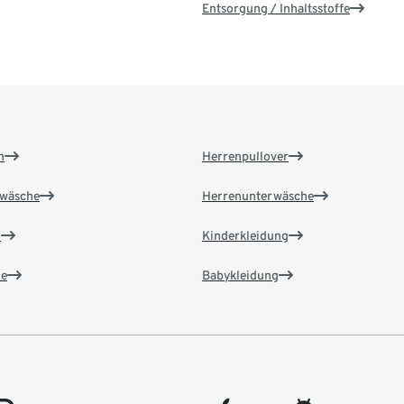
Entsorgung / Inhaltsstoffe
n
Herrenpullover
wäsche
Herrenunterwäsche
n
Kinderkleidung
e
Babykleidung