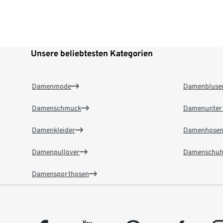
Unsere beliebtesten Kategorien
Damenmode
Damenbluse
Damenschmuck
Damenunter
Damenkleider
Damenhose
Damenpullover
Damenschuh
Damensporthosen