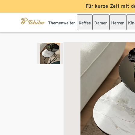
Für kurze Zeit mit d
Themenwelten
Kaffee
Damen
Herren
Kin