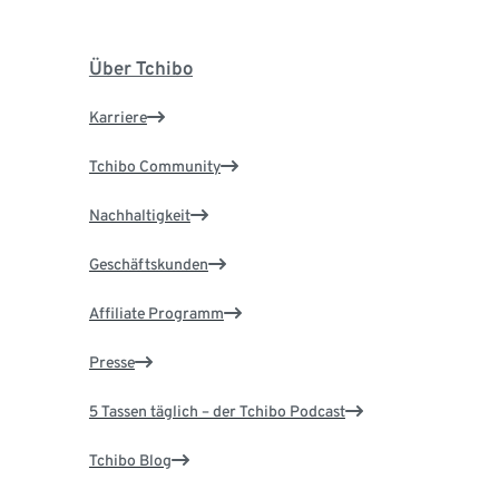
Über Tchibo
Karriere
Tchibo Community
Nachhaltigkeit
Geschäftskunden
Affiliate Programm
Presse
5 Tassen täglich – der Tchibo Podcast
Tchibo Blog