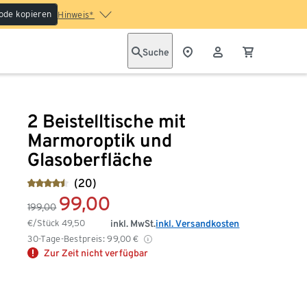
ode kopieren
Hinweis*
Suche
2 Beistelltische mit
Marmoroptik und
Glasoberfläche
(20)
99,00
199,00
€/Stück
49,50
inkl. MwSt.
inkl. Versandkosten
30-Tage-Bestpreis:
99,00
€
Zur Zeit nicht verfügbar