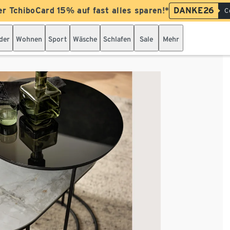
er TchiboCard 15% auf fast alles sparen!*
DANKE26
C
der
Wohnen
Sport
Wäsche
Schlafen
Sale
Mehr