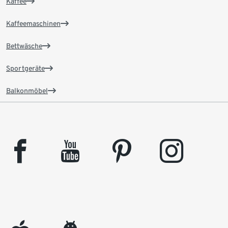
Kaffee
Kaffeemaschinen
Bettwäsche
Sportgeräte
Balkonmöbel
facebook
youtube
pinterest
instagram