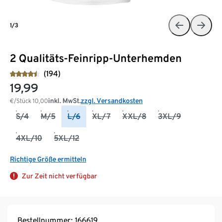
1/3
2 Qualitäts-Feinripp-Unterhemden
(194)
19,99
inkl. MwSt.
zzgl. Versandkosten
€/Stück
10,00
S/4
M/5
L/6
XL/7
XXL/8
3XL/9
4XL/10
5XL/12
Richtige Größe ermitteln
Zur Zeit nicht verfügbar
Bestellnummer: 166619