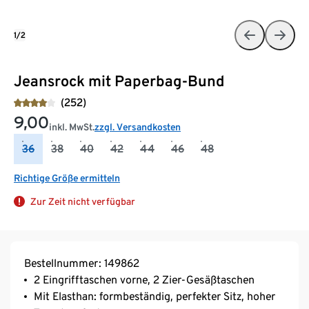
1/2
Jeansrock mit Paperbag-Bund
(252)
9,00
inkl. MwSt.
zzgl. Versandkosten
36
38
40
42
44
46
48
Richtige Größe ermitteln
Zur Zeit nicht verfügbar
Bestellnummer: 149862
2 Eingrifftaschen vorne, 2 Zier-Gesäßtaschen
Mit Elasthan: formbeständig, perfekter Sitz, hoher