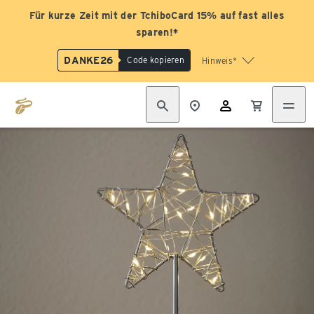
Für kurze Zeit mit der TchiboCard 15% auf fast alles
sparen!*
DANKE26
Code kopieren
Hinweis*