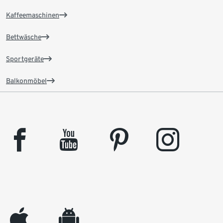
Kaffeemaschinen
Bettwäsche
Sportgeräte
Balkonmöbel
facebook
youtube
pinterest
instagram
appleinc
android