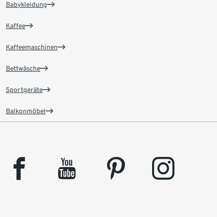
Babykleidung
Kaffee
Kaffeemaschinen
Bettwäsche
Sportgeräte
Balkonmöbel
facebook
youtube
pinterest
instagram