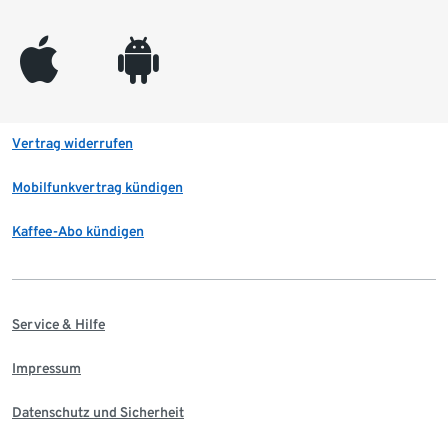
appleinc
android
Vertrag widerrufen
Mobilfunkvertrag kündigen
Kaffee-Abo kündigen
Service & Hilfe
Impressum
Datenschutz und Sicherheit