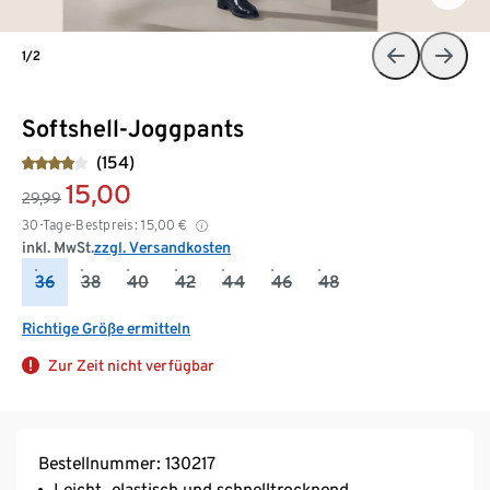
1/2
Softshell-Joggpants
(154)
15,00
29,99
30-Tage-Bestpreis:
15,00
€
inkl. MwSt.
zzgl. Versandkosten
36
38
40
42
44
46
48
Richtige Größe ermitteln
Zur Zeit nicht verfügbar
Bestellnummer: 130217
Leicht, elastisch und schnelltrocknend