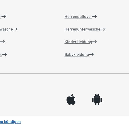
n
Herrenpullover
wäsche
Herrenunterwäsche
n
Kinderkleidung
e
Babykleidung
appleinc
android
bo kündigen