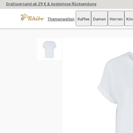
Gratisversand ab 29 € & kostenlose Rücksendung
Themenwelten
Kaffee
Damen
Herren
Kin