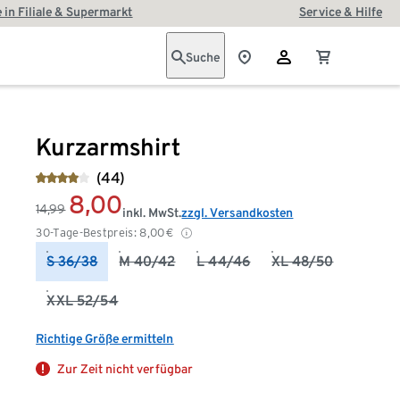
 in Filiale & Supermarkt
Service & Hilfe
Suche
Kurzarmshirt
(44)
8,00
14,99
inkl. MwSt.
zzgl. Versandkosten
30-Tage-Bestpreis:
8,00
€
S 36/38
M 40/42
L 44/46
XL 48/50
XXL 52/54
Richtige Größe ermitteln
Zur Zeit nicht verfügbar