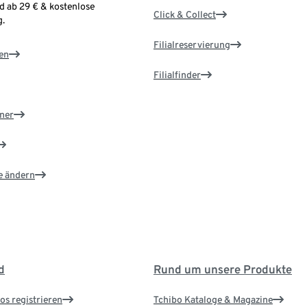
d ab 29 € & kostenlose
Click & Collect
.
Filialreservierung
en
Filialfinder
ner
e ändern
d
Rund um unsere Produkte
os registrieren
Tchibo Kataloge & Magazine