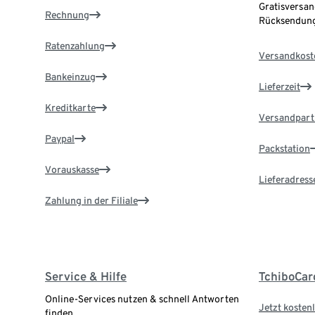
Gratisversan
Rechnung
Rücksendung
Ratenzahlung
Versandkost
Bankeinzug
Lieferzeit
Kreditkarte
Versandpart
Paypal
Packstation
Vorauskasse
Lieferadress
Zahlung in der Filiale
Service & Hilfe
TchiboCar
Online-Services nutzen & schnell Antworten
Jetzt kostenl
finden.