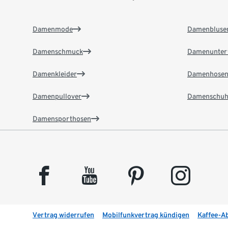
Damenmode
Damenbluse
Damenschmuck
Damenunter
Damenkleider
Damenhose
Damenpullover
Damenschuh
Damensporthosen
facebook
youtube
pinterest
instagram
Vertrag widerrufen
Mobilfunkvertrag kündigen
Kaffee-A