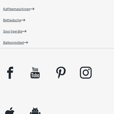
Kaffeemaschinen
Bettwäsche
Sportgeräte
Balkonmöbel
facebook
youtube
pinterest
instagram
appleinc
android