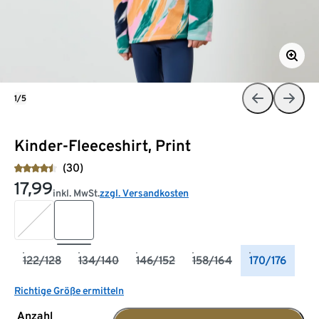
1/5
Kinder-Fleeceshirt, Print
(30)
17,99
inkl. MwSt.
zzgl. Versandkosten
122/128
134/140
146/152
158/164
170/176
Richtige Größe ermitteln
Anzahl