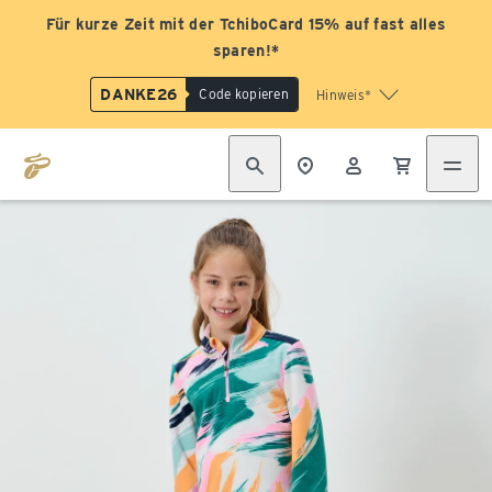
Für kurze Zeit mit der TchiboCard 15% auf fast alles
sparen!*
DANKE26
Code kopieren
Hinweis*