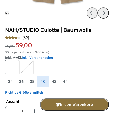
1/2
NAH/STUDIO Culotte | Baumwolle
(62)
59,00
119,00
30-Tage-Bestpreis:
49,00
€
inkl. MwSt.
inkl. Versandkosten
34
36
38
40
42
44
Richtige Größe ermitteln
Anzahl
In den Warenkorb