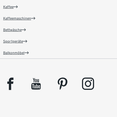
Kaffee
Kaffeemaschinen
Bettwäsche
Sportgeräte
Balkonmöbel
facebook
youtube
pinterest
instagram