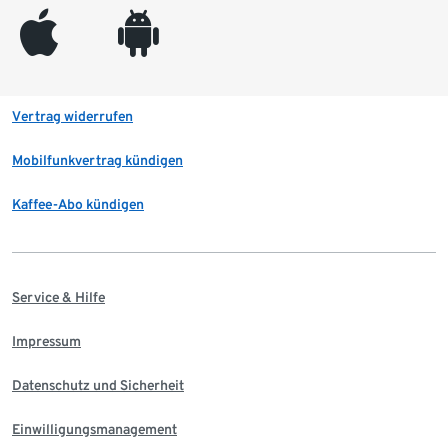
appleinc
android
Vertrag widerrufen
Mobilfunkvertrag kündigen
Kaffee-Abo kündigen
Service & Hilfe
Impressum
Datenschutz und Sicherheit
Einwilligungsmanagement