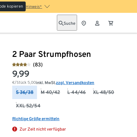
ode kopieren
Hinweis*
Suche
2 Paar Strumpfhosen
(83)
9,99
€/Stück
5,00
inkl. MwSt.
zzgl. Versandkosten
S 36/38
M 40/42
L 44/46
XL 48/50
XXL 52/54
Richtige Größe ermitteln
Zur Zeit nicht verfügbar