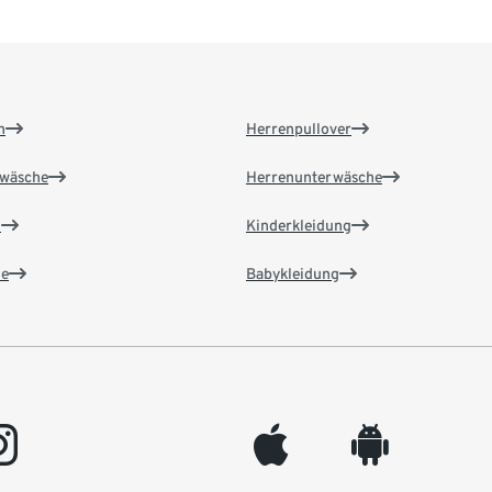
n
Herrenpullover
wäsche
Herrenunterwäsche
n
Kinderkleidung
e
Babykleidung
gram
appleinc
android