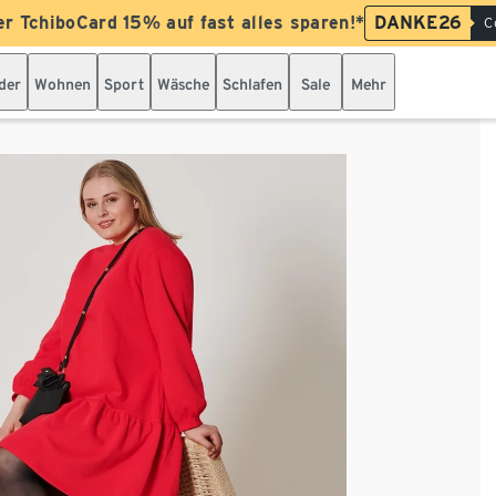
er TchiboCard 15% auf fast alles sparen!*
DANKE26
C
der
Wohnen
Sport
Wäsche
Schlafen
Sale
Mehr