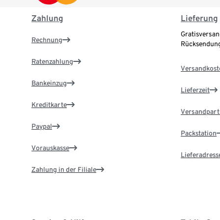
Zahlung
Lieferung
Gratisversan
Rechnung
Rücksendung
Ratenzahlung
Versandkost
Bankeinzug
Lieferzeit
Kreditkarte
Versandpart
Paypal
Packstation
Vorauskasse
Lieferadress
Zahlung in der Filiale