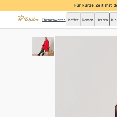
Für kurze Zeit mit d
Themenwelten
Kaffee
Damen
Herren
Kin