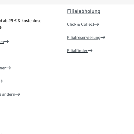
Filialabholung
d ab 29 € & kostenlose
Click & Collect
.
Filialreservierung
en
Filialfinder
ner
e ändern