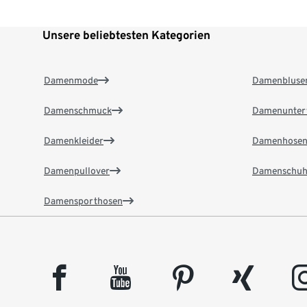
Unsere beliebtesten Kategorien
Damenmode
Damenbluse
Damenschmuck
Damenunter
Damenkleider
Damenhose
Damenpullover
Damenschuh
Damensporthosen
facebook
youtube
pinterest
xing
insta