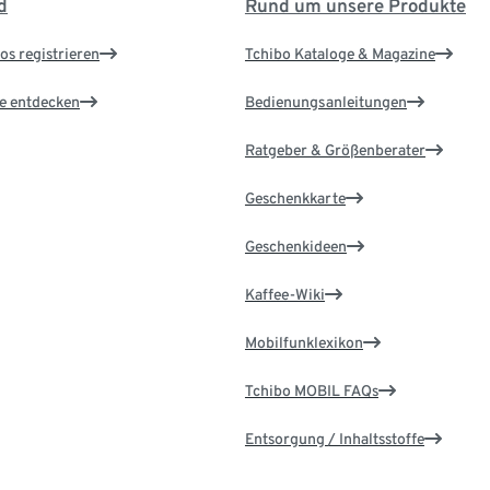
d
Rund um unsere Produkte
os registrieren
Tchibo Kataloge & Magazine
le entdecken
Bedienungsanleitungen
Ratgeber & Größenberater
Geschenkkarte
Geschenkideen
Kaffee-Wiki
Mobilfunklexikon
Tchibo MOBIL FAQs
Entsorgung / Inhaltsstoffe