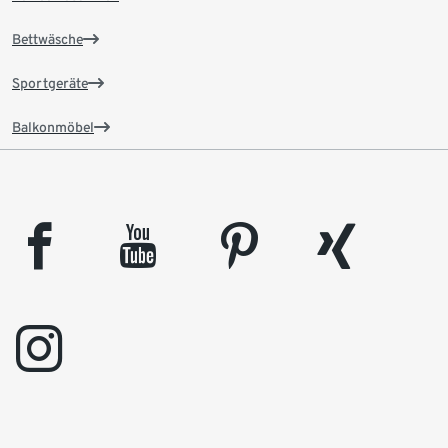
Bettwäsche
Sportgeräte
Balkonmöbel
facebook
youtube
pinterest
xing
instagram