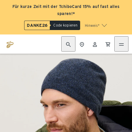
Für kurze Zeit mit der TchiboCard 15% auf fast alles
sparen!*
DANKE26
Code kopieren
Hinweis*