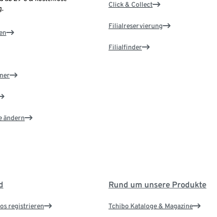
Click & Collect
.
Filialreservierung
en
Filialfinder
ner
e ändern
d
Rund um unsere Produkte
os registrieren
Tchibo Kataloge & Magazine