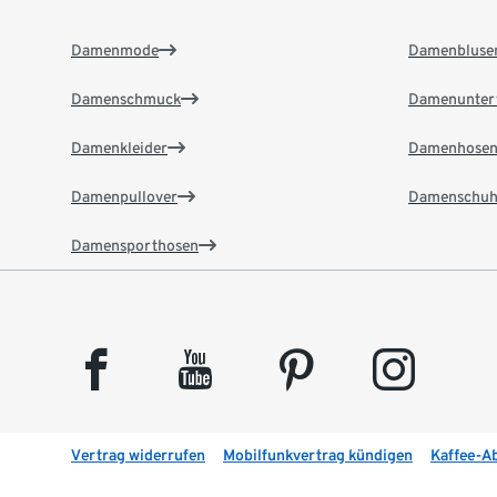
Damenmode
Damenbluse
Damenschmuck
Damenunter
Damenkleider
Damenhose
Damenpullover
Damenschuh
Damensporthosen
facebook
youtube
pinterest
instagram
Vertrag widerrufen
Mobilfunkvertrag kündigen
Kaffee-A