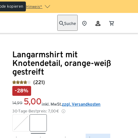
ode kopieren
Hinweis*
Suche
Langarmshirt mit
Knotendetail, orange-weiß
gestreift
(221)
-28%
5,00
14,99
inkl. MwSt.
zzgl. Versandkosten
30-Tage-Bestpreis:
7,00
€