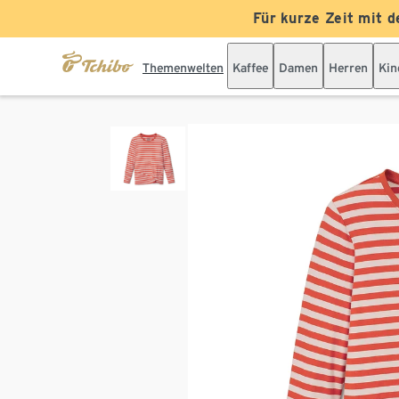
Für kurze Zeit mit d
Themenwelten
Kaffee
Damen
Herren
Kin