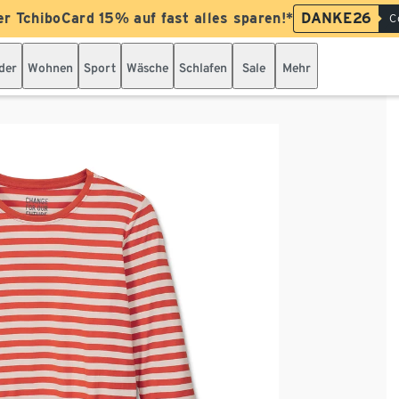
er TchiboCard 15% auf fast alles sparen!*
DANKE26
C
der
Wohnen
Sport
Wäsche
Schlafen
Sale
Mehr