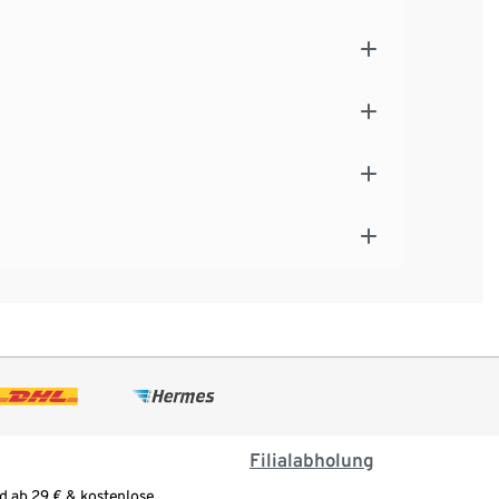
Filialabholung
d ab 29 € & kostenlose