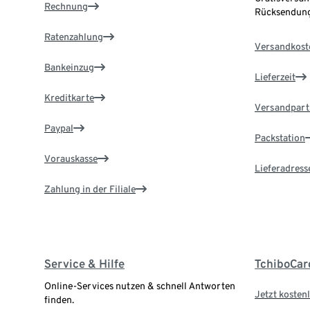
Rechnung
Rücksendung
Ratenzahlung
Versandkost
Bankeinzug
Lieferzeit
Kreditkarte
Versandpart
Paypal
Packstation
Vorauskasse
Lieferadress
Zahlung in der Filiale
Service & Hilfe
TchiboCar
Online-Services nutzen & schnell Antworten
Jetzt kostenl
finden.