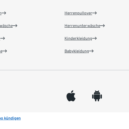
n
Herrenpullover
wäsche
Herrenunterwäsche
n
Kinderkleidung
e
Babykleidung
appleinc
android
bo kündigen