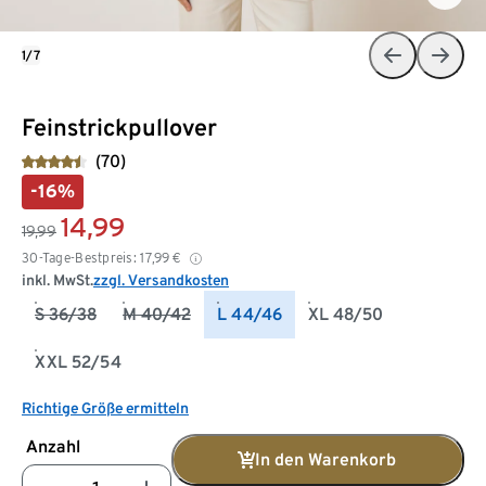
1/7
Feinstrickpullover
(70)
-16%
14,99
19,99
30-Tage-Bestpreis:
17,99
€
inkl. MwSt.
zzgl. Versandkosten
S 36/38
M 40/42
L 44/46
XL 48/50
XXL 52/54
Richtige Größe ermitteln
Anzahl
In den Warenkorb