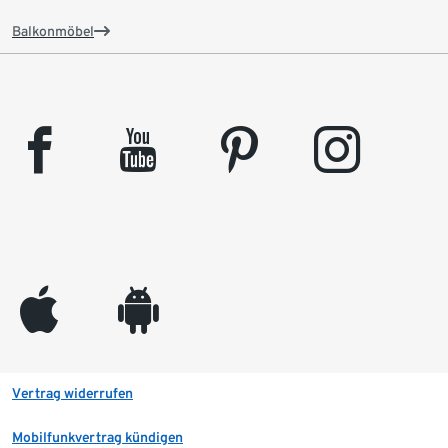
Balkonmöbel
facebook
youtube
pinterest
instagram
appleinc
android
Vertrag widerrufen
Mobilfunkvertrag kündigen