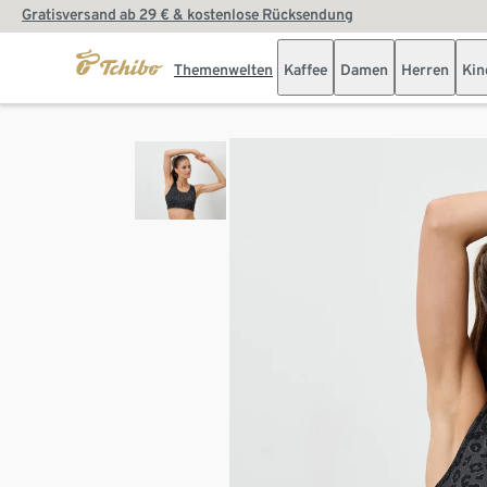
Gratisversand ab 29 € & kostenlose Rücksendung
Themenwelten
Kaffee
Damen
Herren
Kin