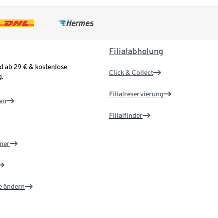
Filialabholung
d ab 29 € & kostenlose
Click & Collect
.
Filialreservierung
en
Filialfinder
ner
e ändern