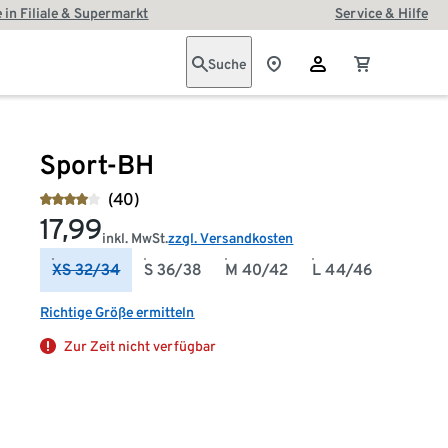
 in Filiale & Supermarkt
Service & Hilfe
Suche
Sport-BH
(40)
17,99
inkl. MwSt.
zzgl. Versandkosten
XS 32/34
S 36/38
M 40/42
L 44/46
Richtige Größe ermitteln
Zur Zeit nicht verfügbar