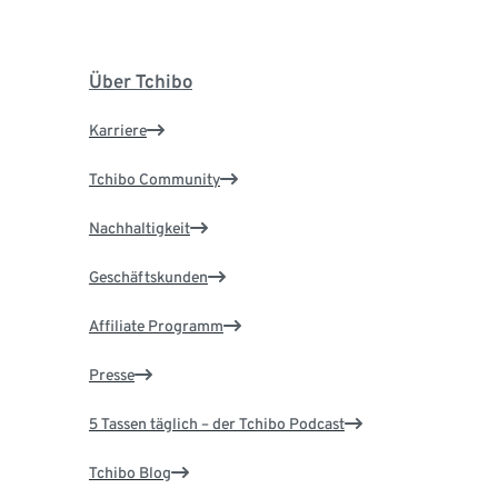
Über Tchibo
Karriere
Tchibo Community
Nachhaltigkeit
Geschäftskunden
Affiliate Programm
Presse
5 Tassen täglich – der Tchibo Podcast
Tchibo Blog