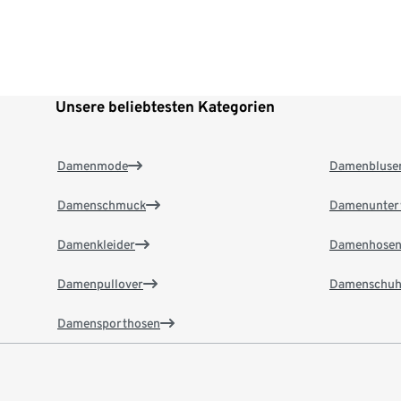
Unsere beliebtesten Kategorien
Damenmode
Damenbluse
Damenschmuck
Damenunter
Damenkleider
Damenhose
Damenpullover
Damenschuh
Damensporthosen