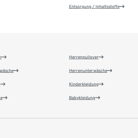
Entsorgung / Inhaltsstoffe
n
Herrenpullover
wäsche
Herrenunterwäsche
n
Kinderkleidung
e
Babykleidung