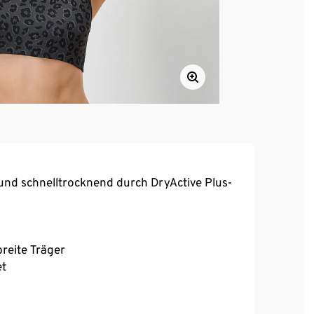
und schnelltrocknend durch DryActive Plus-
reite Träger
et
Sitz bei voller Bewegungsfreiheit