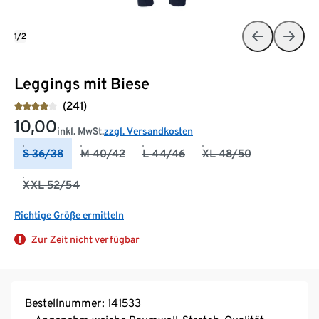
1/2
Leggings mit Biese
(241)
10,00
inkl. MwSt.
zzgl. Versandkosten
S 36/38
M 40/42
L 44/46
XL 48/50
XXL 52/54
Richtige Größe ermitteln
Zur Zeit nicht verfügbar
Bestellnummer: 141533