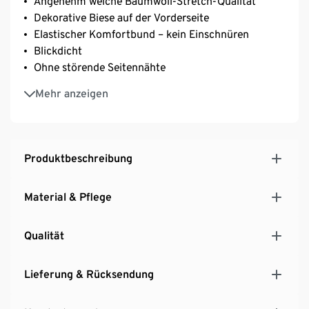
Angenehm weiche Baumwoll-Stretch-Qualität
Dekorative Biese auf der Vorderseite
Elastischer Komfortbund – kein Einschnüren
Blickdicht
Ohne störende Seitennähte
Knöchellang
Mehr anzeigen
Mit Elasthan: formbeständig, perfekter Sitz, hoher
Tragekomfort
Produktbeschreibung
Material & Pflege
Qualität
Lieferung & Rücksendung