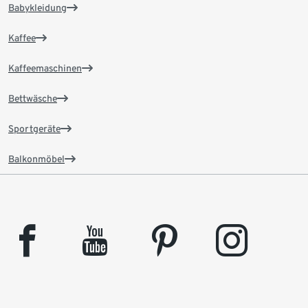
Babykleidung
Kaffee
Kaffeemaschinen
Bettwäsche
Sportgeräte
Balkonmöbel
facebook
youtube
pinterest
instagram