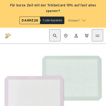
Für kurze Zeit mit der TchiboCard 15% auf fast alles
sparen!*
DANKE26
Code kopieren
Hinweis*