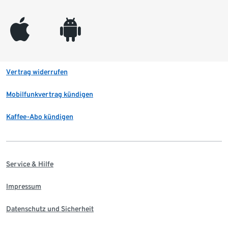
appleinc
android
Vertrag widerrufen
Mobilfunkvertrag kündigen
Kaffee-Abo kündigen
Service & Hilfe
Impressum
Datenschutz und Sicherheit