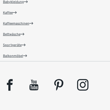
Babykleidung
Kaffee
Kaffeemaschinen
Bettwäsche
Sportgeräte
Balkonmöbel
facebook
youtube
pinterest
instagram