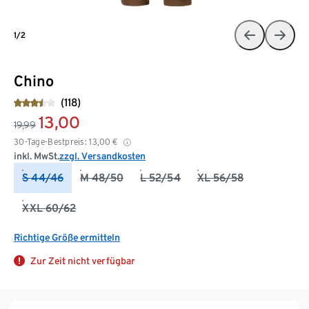
1/2
Chino
(118)
13,00
19,99
30-Tage-Bestpreis:
13,00
€
inkl. MwSt.
zzgl. Versandkosten
S 44/46
M 48/50
L 52/54
XL 56/58
XXL 60/62
Richtige Größe ermitteln
Zur Zeit nicht verfügbar