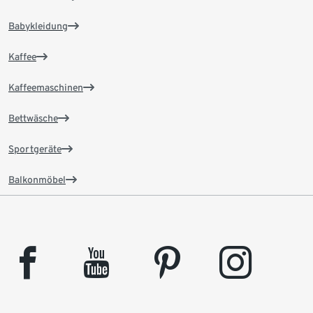
Babykleidung
Kaffee
Kaffeemaschinen
Bettwäsche
Sportgeräte
Balkonmöbel
facebook
youtube
pinterest
instagram