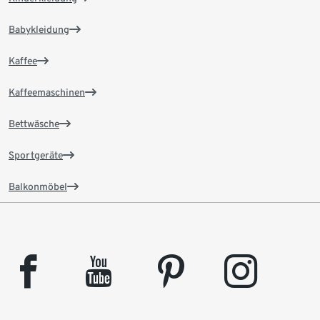
Babykleidung
Kaffee
Kaffeemaschinen
Bettwäsche
Sportgeräte
Balkonmöbel
facebook
youtube
pinterest
instagram