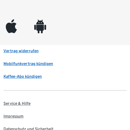
appleinc
android
Vertrag widerrufen
Mobilfunkvertrag kündigen
Kaffee-Abo kündigen
Service & Hilfe
Impressum
Datenschutz und Sicherheit