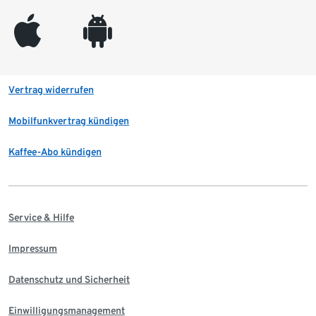
appleinc
android
Vertrag widerrufen
Mobilfunkvertrag kündigen
Kaffee-Abo kündigen
Service & Hilfe
Impressum
Datenschutz und Sicherheit
Einwilligungsmanagement