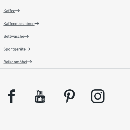
Kaffee
Kaffeemaschinen
Bettwäsche
Sportgeräte
Balkonmöbel
facebook
youtube
pinterest
instagram