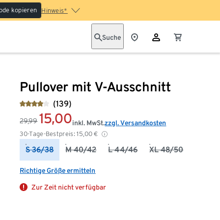
ode kopieren
Hinweis*
Suche
Pullover mit V-Ausschnitt
(139)
15,00
29,99
inkl. MwSt.
zzgl. Versandkosten
30-Tage-Bestpreis:
15,00
€
S 36/38
M 40/42
L 44/46
XL 48/50
Richtige Größe ermitteln
Zur Zeit nicht verfügbar