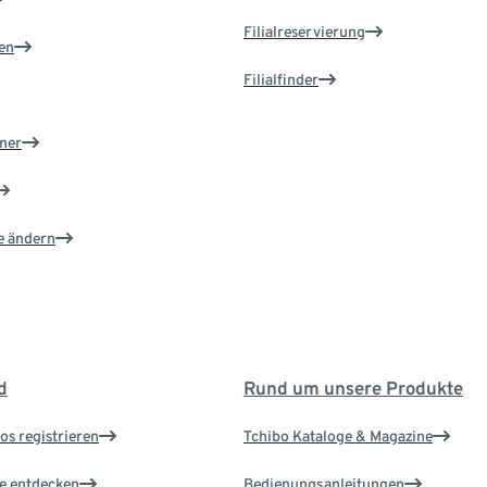
Filialreservierung
en
Filialfinder
ner
e ändern
d
Rund um unsere Produkte
os registrieren
Tchibo Kataloge & Magazine
le entdecken
Bedienungsanleitungen