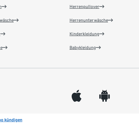
n
Herrenpullover
wäsche
Herrenunterwäsche
n
Kinderkleidung
e
Babykleidung
appleinc
android
bo kündigen