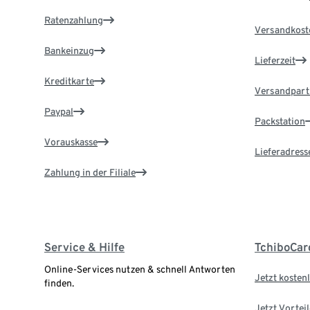
Ratenzahlung
Versandkost
Bankeinzug
Lieferzeit
Kreditkarte
Versandpart
Paypal
Packstation
Vorauskasse
Lieferadress
Zahlung in der Filiale
Service & Hilfe
TchiboCar
Online-Services nutzen & schnell Antworten
Jetzt kostenl
finden.
Jetzt Vortei