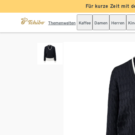
Für kurze Zeit mit d
Themenwelten
Kaffee
Damen
Herren
Kin