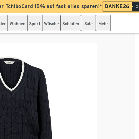
er TchiboCard 15% auf fast alles sparen!*
DANKE26
C
der
Wohnen
Sport
Wäsche
Schlafen
Sale
Mehr