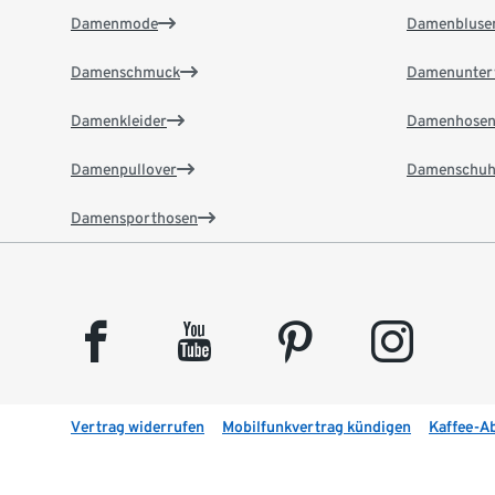
Damenmode
Damenbluse
Damenschmuck
Damenunter
Damenkleider
Damenhose
Damenpullover
Damenschuh
Damensporthosen
facebook
youtube
pinterest
instagram
Vertrag widerrufen
Mobilfunkvertrag kündigen
Kaffee-A