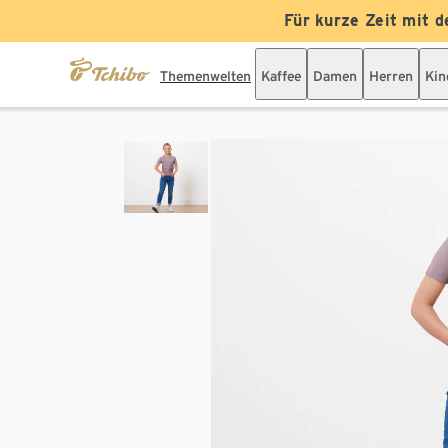
Für kurze Zeit mit d
Themenwelten
Kaffee
Damen
Herren
Kin