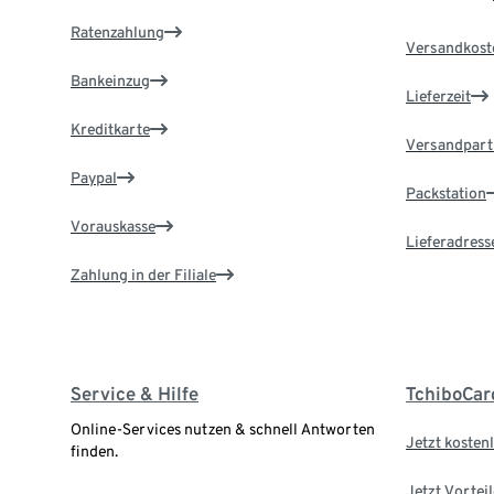
Ratenzahlung
Versandkost
Bankeinzug
Lieferzeit
Kreditkarte
Versandpart
Paypal
Packstation
Vorauskasse
Lieferadress
Zahlung in der Filiale
Service & Hilfe
TchiboCar
Online-Services nutzen & schnell Antworten
Jetzt kostenl
finden.
Jetzt Vortei