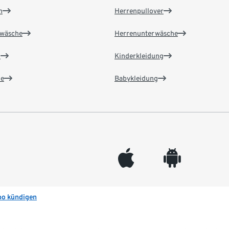
n
Herrenpullover
wäsche
Herrenunterwäsche
n
Kinderkleidung
e
Babykleidung
appleinc
android
bo kündigen