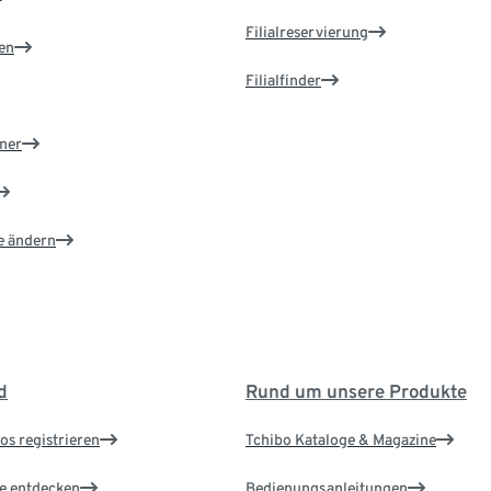
Filialreservierung
en
Filialfinder
ner
e ändern
d
Rund um unsere Produkte
os registrieren
Tchibo Kataloge & Magazine
le entdecken
Bedienungsanleitungen