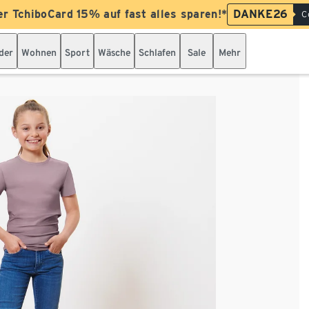
er TchiboCard 15% auf fast alles sparen!*
DANKE26
C
der
Wohnen
Sport
Wäsche
Schlafen
Sale
Mehr