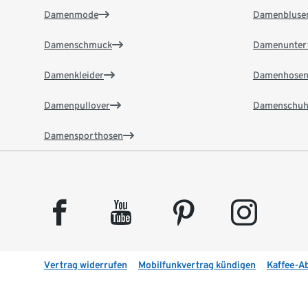
Damenmode
Damenbluse
Damenschmuck
Damenunter
Damenkleider
Damenhose
Damenpullover
Damenschuh
Damensporthosen
facebook
youtube
pinterest
instagram
Vertrag widerrufen
Mobilfunkvertrag kündigen
Kaffee-A