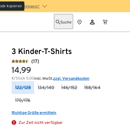
ode kopieren
Hinweis*
Suche
3 Kinder-T-Shirts
(17)
14,99
€/Stück
5,00
inkl. MwSt.
zzgl. Versandkosten
122/128
134/140
146/152
158/164
170/176
Richtige Größe ermitteln
Zur Zeit nicht verfügbar