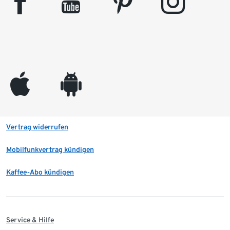
facebook
youtube
pinterest
instagram
appleinc
android
Vertrag widerrufen
Mobilfunkvertrag kündigen
Kaffee-Abo kündigen
Service & Hilfe