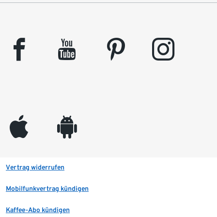
facebook
youtube
pinterest
instagram
appleinc
android
Vertrag widerrufen
Mobilfunkvertrag kündigen
Kaffee-Abo kündigen