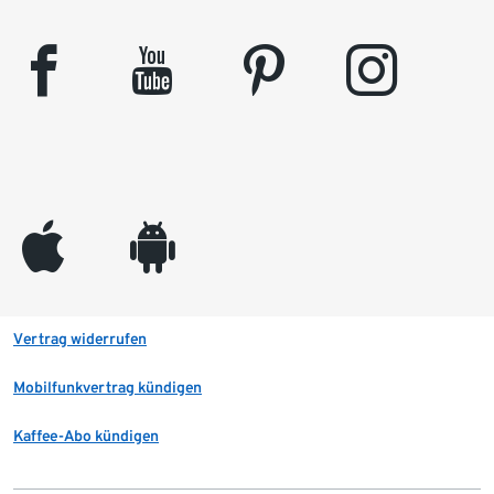
facebook
youtube
pinterest
instagram
appleinc
android
Vertrag widerrufen
Mobilfunkvertrag kündigen
Kaffee-Abo kündigen