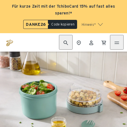
Für kurze Zeit mit der TchiboCard 15% auf fast alles
sparen!*
DANKE26
Code kopieren
Hinweis*