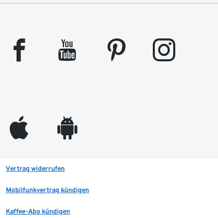
facebook
youtube
pinterest
instagram
appleinc
android
Vertrag widerrufen
Mobilfunkvertrag kündigen
Kaffee-Abo kündigen