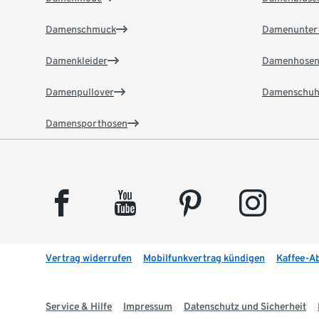
Damenschmuck
Damenunter
Damenkleider
Damenhose
Damenpullover
Damenschuh
Damensporthosen
facebook
youtube
pinterest
instagram
Vertrag widerrufen
Mobilfunkvertrag kündigen
Kaffee-A
Service & Hilfe
Impressum
Datenschutz und Sicherheit