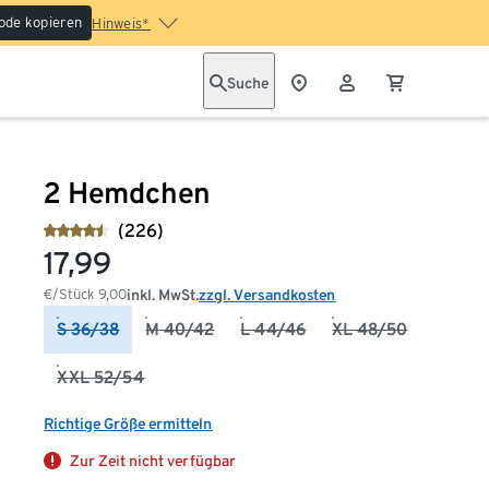
ode kopieren
Hinweis*
Suche
2 Hemdchen
(226)
17,99
€/Stück
9,00
inkl. MwSt.
zzgl. Versandkosten
S 36/38
M 40/42
L 44/46
XL 48/50
XXL 52/54
Richtige Größe ermitteln
Zur Zeit nicht verfügbar