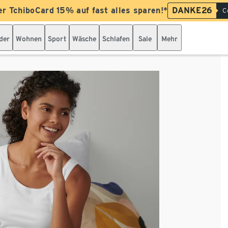
er TchiboCard 15% auf fast alles sparen!*
DANKE26
C
der
Wohnen
Sport
Wäsche
Schlafen
Sale
Mehr