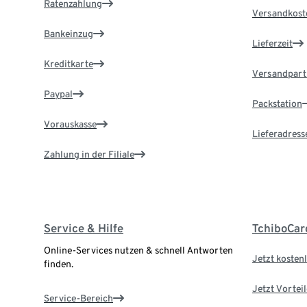
Ratenzahlung
Versandkost
Bankeinzug
Lieferzeit
Kreditkarte
Versandpart
Paypal
Packstation
Vorauskasse
Lieferadress
Zahlung in der Filiale
Service & Hilfe
TchiboCar
Online-Services nutzen & schnell Antworten
Jetzt kostenl
finden.
Jetzt Vortei
Service-Bereich