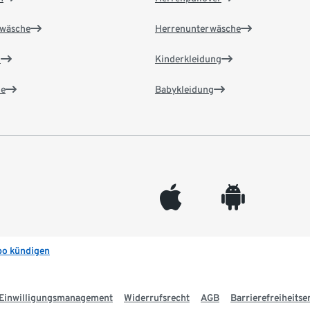
wäsche
Herrenunterwäsche
n
Kinderkleidung
e
Babykleidung
appleinc
android
bo kündigen
Einwilligungsmanagement
Widerrufsrecht
AGB
Barrierefreiheitse