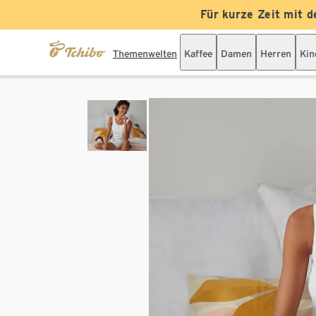
Für kurze Zeit mit d
Themenwelten
Kaffee
Damen
Herren
Kin