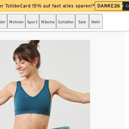
er TchiboCard 15% auf fast alles sparen!*
DANKE26
C
der
Wohnen
Sport
Wäsche
Schlafen
Sale
Mehr