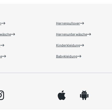
n
Herrenpullover
wäsche
Herrenunterwäsche
n
Kinderkleidung
e
Babykleidung
gram
appleinc
android