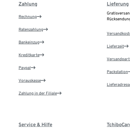
Zahlung
Lieferung
Gratisversan
Rechnung
Rücksendung
Ratenzahlung
Versandkost
Bankeinzug
Lieferzeit
Kreditkarte
Versandpart
Paypal
Packstation
Vorauskasse
Lieferadress
Zahlung in der Filiale
Service & Hilfe
TchiboCar