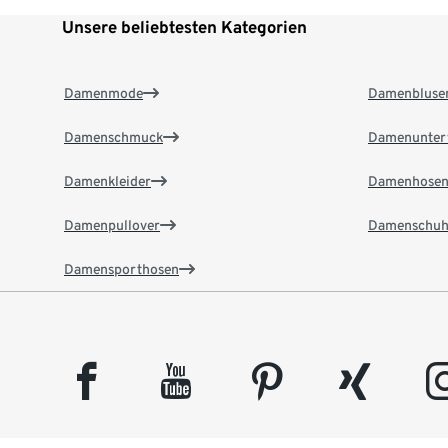
Unsere beliebtesten Kategorien
Damenmode
Damenbluse
Damenschmuck
Damenunter
Damenkleider
Damenhose
Damenpullover
Damenschuh
Damensporthosen
facebook
youtube
pinterest
xing
insta