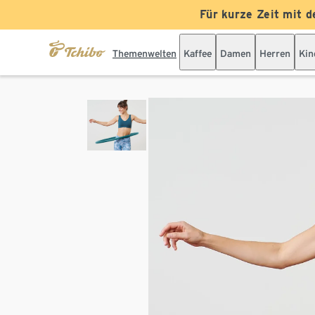
Für kurze Zeit mit d
Themenwelten
Kaffee
Damen
Herren
Kin