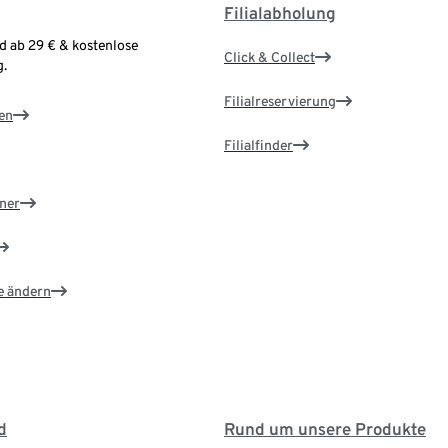
Filialabholung
d ab 29 € & kostenlose
Click & Collect
.
Filialreservierung
en
Filialfinder
ner
e ändern
d
Rund um unsere Produkte