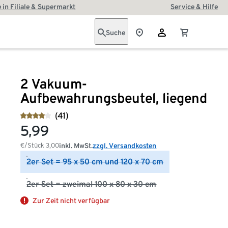
 in Filiale & Supermarkt
Service & Hilfe
Suche
2 Vakuum-
Aufbewahrungsbeutel, liegend
(41)
5,99
€/Stück
3,00
inkl. MwSt.
zzgl. Versandkosten
2er Set = 95 x 50 cm und 120 x 70 cm
2er Set = zweimal 100 x 80 x 30 cm
Zur Zeit nicht verfügbar