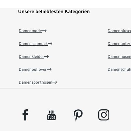
Unsere beliebtesten Kategorien
Damenmode
Damenbluse
Damenschmuck
Damenunter
Damenkleider
Damenhose
Damenpullover
Damenschuh
Damensporthosen
facebook
youtube
pinterest
instagram