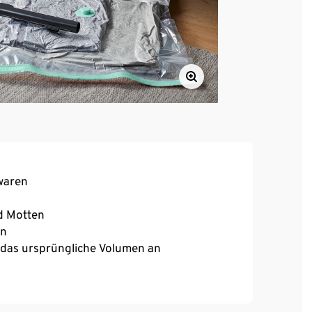
twaren
nd Motten
en
das ursprüngliche Volumen an