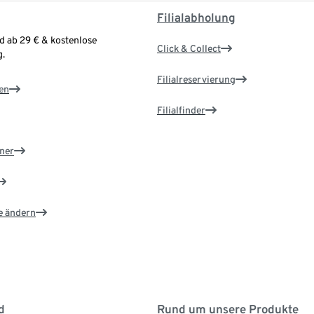
Filialabholung
d ab 29 € & kostenlose
Click & Collect
.
Filialreservierung
en
Filialfinder
ner
e ändern
d
Rund um unsere Produkte