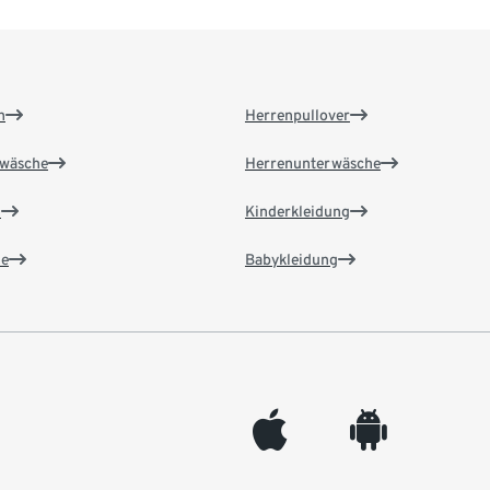
n
Herrenpullover
wäsche
Herrenunterwäsche
n
Kinderkleidung
e
Babykleidung
appleinc
android