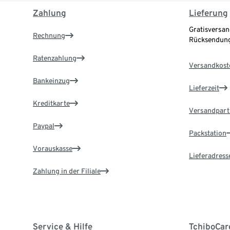
Zahlung
Lieferung
Gratisversan
Rechnung
Rücksendung
Ratenzahlung
Versandkost
Bankeinzug
Lieferzeit
Kreditkarte
Versandpart
Paypal
Packstation
Vorauskasse
Lieferadress
Zahlung in der Filiale
Service & Hilfe
TchiboCar