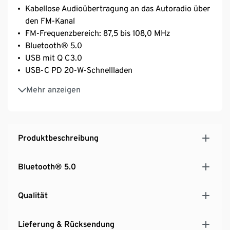
Kabellose Audioübertragung an das Autoradio über
den FM-Kanal
FM-Frequenzbereich: 87,5 bis 108,0 MHz
Bluetooth® 5.0
USB mit Q C3.0
USB-C PD 20-W-Schnellladen
Musikwiedergabe von USB-Laufwerken bis zu 64
Mehr anzeigen
GB
RGB-Farblichtmodus
Echounterdrückungs- und
Rauschunterdrückungstechnik
Produktbeschreibung
Autobatterie-Spannungsanzeige
Sprachassistent-Kompatibilität Google Assistant,
Bluetooth® 5.0
iOS 8, Android 9.0, EMUI 11
Qualität
Lieferung & Rücksendung