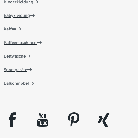
Kinderkleidung
Babykleidung
Kaffee
Kaffeemaschinen
Bettwäsche
Sportgeräte
Balkonmöbel
facebook
youtube
pinterest
xing