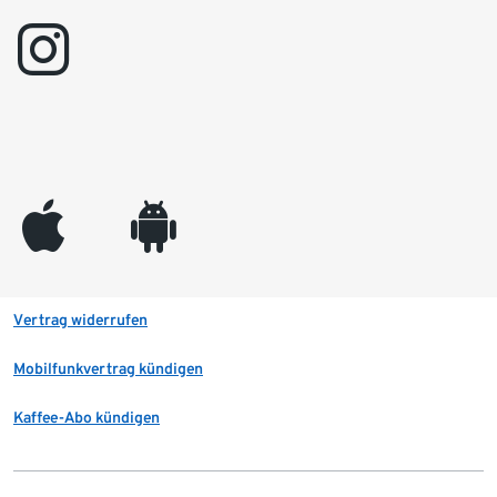
instagram
appleinc
android
Vertrag widerrufen
Mobilfunkvertrag kündigen
Kaffee-Abo kündigen