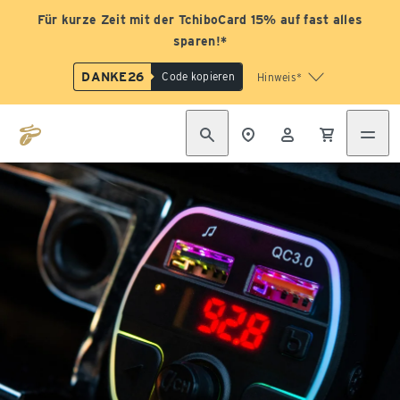
Für kurze Zeit mit der TchiboCard 15% auf fast alles
sparen!*
DANKE26
Code kopieren
Hinweis*