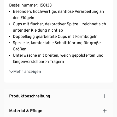
Bestellnummer: 150133
Besonders hochwertige, nahtlose Verarbeitung an
den Flügeln
Cups mit flacher, dekorativer Spitze – zeichnet sich
unter der Kleidung nicht ab
Doppellagig gearbeitete Cups mit Formbügeln
Spezielle, komfortable Schnittführung für große
Größen
Unterwäsche mit breiten, weich gepolsterten und
längenverstellbaren Trägern
Mit hochwertigem Markenelasthan für
Mehr anzeigen
Langlebigkeit und hohe Waschbeständigkeit
3-fach verstellbarer SoftSeal®-Häkchenverschluss
Softe Microtouch-Qualität mit seidigem Glanz
Bis E-Cup
Produktbeschreibung
Mit Wäscheschleife und dekorativem
Metallplättchen
Material & Pflege