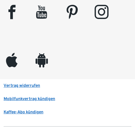
facebook
youtube
pinterest
instagram
appleinc
android
Vertrag widerrufen
Mobilfunkvertrag kündigen
Kaffee-Abo kündigen