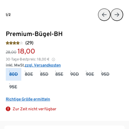
1/2
Premium-Bügel-BH
(29)
18,00
28,00
30-Tage-Bestpreis:
18,00
€
inkl. MwSt.
zzgl. Versandkosten
80D
80E
85D
85E
90D
90E
95D
95E
Richtige Größe ermitteln
Zur Zeit nicht verfügbar