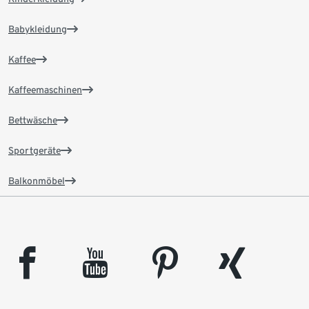
Babykleidung
Kaffee
Kaffeemaschinen
Bettwäsche
Sportgeräte
Balkonmöbel
facebook
youtube
pinterest
xing