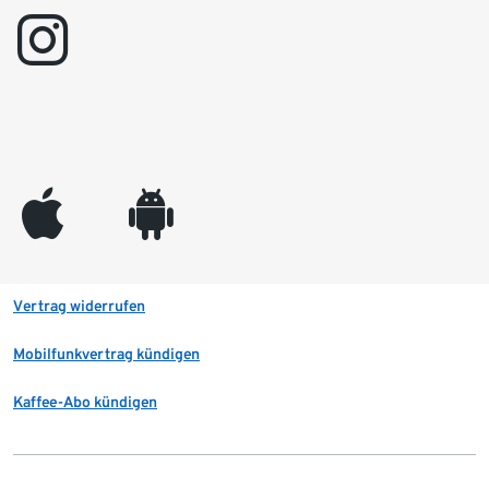
instagram
appleinc
android
Vertrag widerrufen
Mobilfunkvertrag kündigen
Kaffee-Abo kündigen