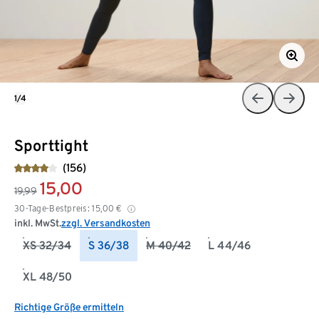
1/4
Sporttight
(156)
15,00
19,99
30-Tage-Bestpreis:
15,00
€
inkl. MwSt.
zzgl. Versandkosten
XS 32/34
S 36/38
M 40/42
L 44/46
XL 48/50
Richtige Größe ermitteln