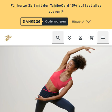
Für kurze Zeit mit der TchiboCard 15% auf fast alles
sparen!*
DANKE26
Code kopieren
Hinweis*