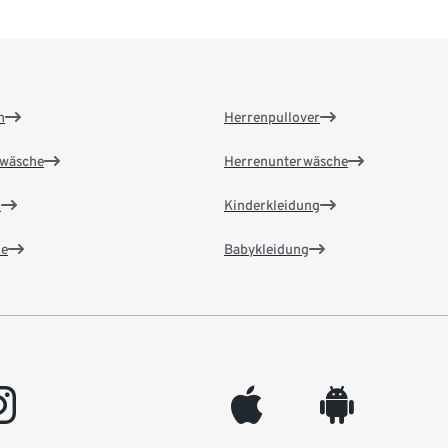
n
Herrenpullover
wäsche
Herrenunterwäsche
n
Kinderkleidung
e
Babykleidung
gram
appleinc
android