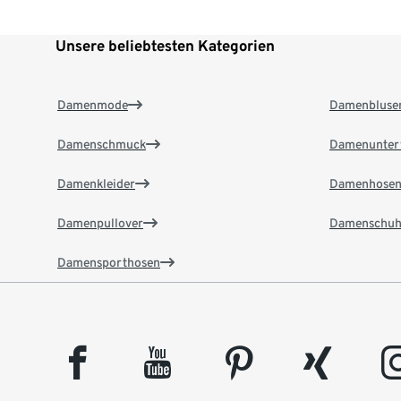
Unsere beliebtesten Kategorien
Damenmode
Damenbluse
Damenschmuck
Damenunter
Damenkleider
Damenhose
Damenpullover
Damenschuh
Damensporthosen
facebook
youtube
pinterest
xing
insta