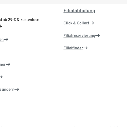
Filialabholung
d ab 29 € & kostenlose
Click & Collect
.
Filialreservierung
en
Filialfinder
ner
e ändern