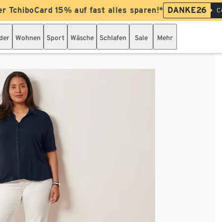
er TchiboCard 15% auf fast alles sparen!*
DANKE26
C
der
Wohnen
Sport
Wäsche
Schlafen
Sale
Mehr