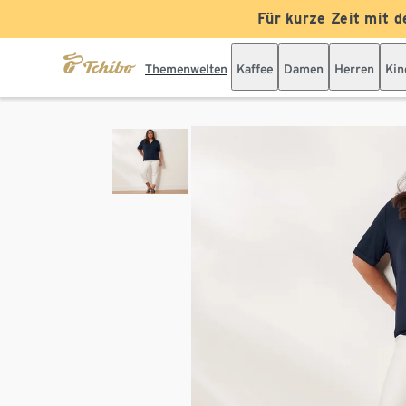
Für kurze Zeit mit d
Themenwelten
Kaffee
Damen
Herren
Kin