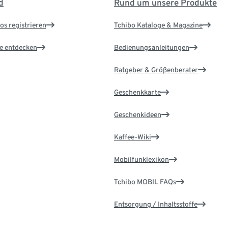
d
Rund um unsere Produkte
os registrieren
Tchibo Kataloge & Magazine
le entdecken
Bedienungsanleitungen
Ratgeber & Größenberater
Geschenkkarte
Geschenkideen
Kaffee-Wiki
Mobilfunklexikon
Tchibo MOBIL FAQs
Entsorgung / Inhaltsstoffe