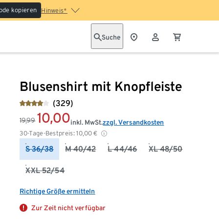
ode kopieren
Hinweis*
Suche
Blusenshirt mit Knopfleiste
(329)
10,00
19,99
inkl. MwSt.
zzgl. Versandkosten
30-Tage-Bestpreis:
10,00
€
S 36/38
M 40/42
L 44/46
XL 48/50
XXL 52/54
Richtige Größe ermitteln
Zur Zeit nicht verfügbar