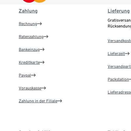
Zahlung
Lieferung
Gratisversan
Rechnung
Rücksendung
Ratenzahlung
Versandkost
Bankeinzug
Lieferzeit
Kreditkarte
Versandpart
Paypal
Packstation
Vorauskasse
Lieferadress
Zahlung in der Filiale