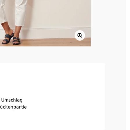
m Umschlag
Rückenpartie
, hoher Tragekomfort