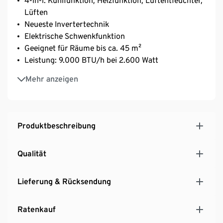
4-in-1: Kühlfunktion, Heizfunktion, Luftentfeuchter,
Lüften
Neueste Invertertechnik
Elektrische Schwenkfunktion
Geeignet für Räume bis ca. 45 m²
Leistung: 9.000 BTU/h bei 2.600 Watt
Luftumwälzung: 550 m³/h
Mehr anzeigen
Mit Timerfunktion, Schimmelstop, LED-Display und
Fernbedienung
Angenehmes Raumklima zu jeder Jahreszeit – ideal
auch fürs Home-Office
Produktbeschreibung
Qualität
Lieferung & Rücksendung
Ratenkauf