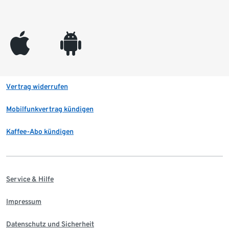
appleinc
android
Vertrag widerrufen
Mobilfunkvertrag kündigen
Kaffee-Abo kündigen
Service & Hilfe
Impressum
Datenschutz und Sicherheit