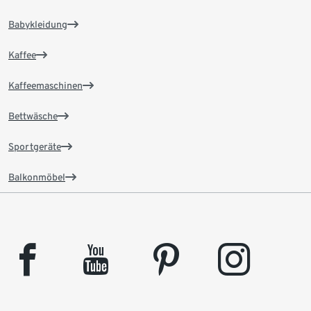
Babykleidung
Kaffee
Kaffeemaschinen
Bettwäsche
Sportgeräte
Balkonmöbel
facebook
youtube
pinterest
instagram