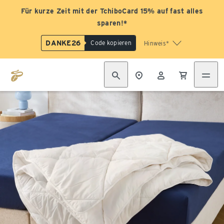
Für kurze Zeit mit der TchiboCard 15% auf fast alles
sparen!*
DANKE26
Code kopieren
Hinweis*