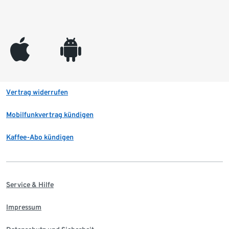
appleinc
android
Vertrag widerrufen
Mobilfunkvertrag kündigen
Kaffee-Abo kündigen
Service & Hilfe
Impressum