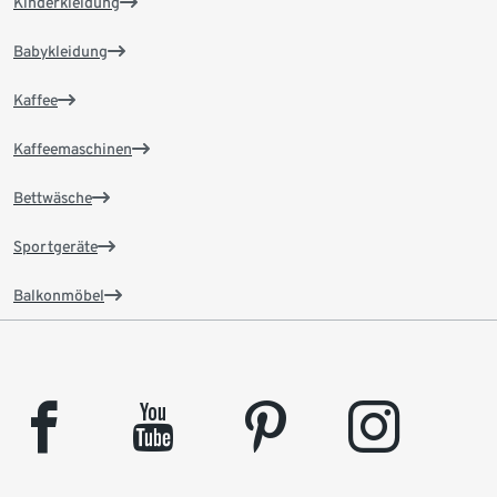
Kinderkleidung
Babykleidung
Kaffee
Kaffeemaschinen
Bettwäsche
Sportgeräte
Balkonmöbel
facebook
youtube
pinterest
instagram