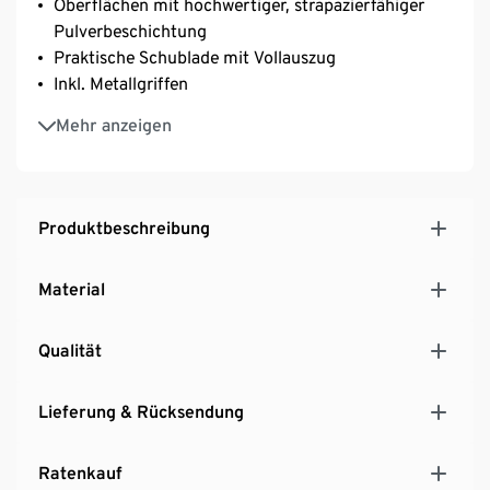
Oberflächen mit hochwertiger, strapazierfähiger
Pulverbeschichtung
Praktische Schublade mit Vollauszug
Inkl. Metallgriffen
Kunststofffüße höhenverstellbar für einen festen
Mehr anzeigen
Stand auf unebenen Flächen
Kompaktes Stauraummöbel mit Extra-
Ablageflächen für Flur, Eingangsbereich oder
andere Räume
Produktbeschreibung
Material
Qualität
Lieferung & Rücksendung
Ratenkauf