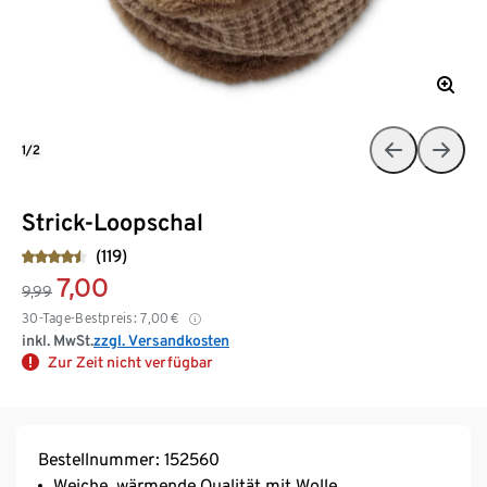
1/2
Strick-Loopschal
(119)
7,00
9,99
30-Tage-Bestpreis:
7,00
€
inkl. MwSt.
zzgl. Versandkosten
Zur Zeit nicht verfügbar
Bestellnummer: 152560
Weiche, wärmende Qualität mit Wolle