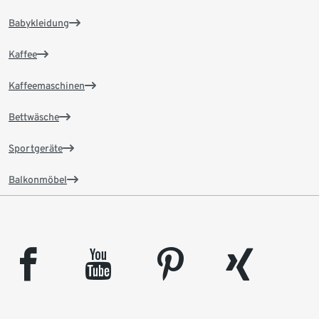
Babykleidung
Kaffee
Kaffeemaschinen
Bettwäsche
Sportgeräte
Balkonmöbel
facebook
youtube
pinterest
xing