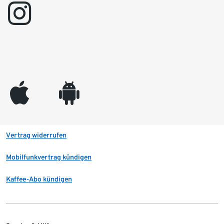
instagram
appleinc
android
Vertrag widerrufen
Mobilfunkvertrag kündigen
Kaffee-Abo kündigen