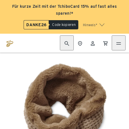
Für kurze Zeit mit der TchiboCard 15% auf fast alles
sparen!*
DANKE26
Code kopieren
Hinweis*