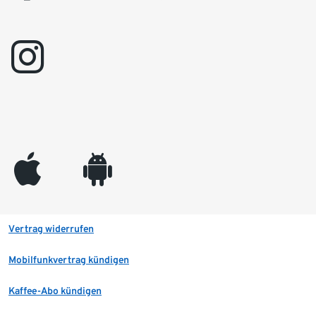
instagram
appleinc
android
Vertrag widerrufen
Mobilfunkvertrag kündigen
Kaffee-Abo kündigen