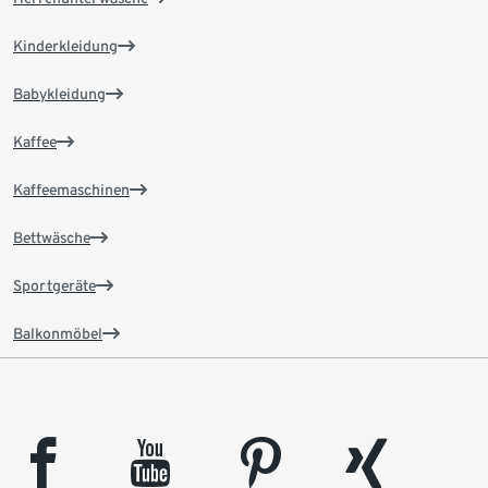
Kinderkleidung
Babykleidung
Kaffee
Kaffeemaschinen
Bettwäsche
Sportgeräte
Balkonmöbel
facebook
youtube
pinterest
xing