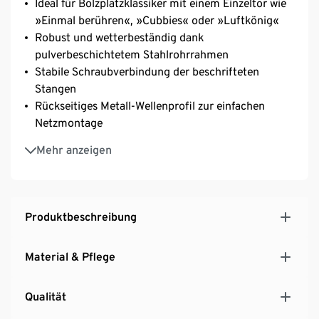
Ideal für Bolzplatzklassiker mit einem Einzeltor wie
»Einmal berühren«, »Cubbies« oder »Luftkönig«
Robust und wetterbeständig dank
pulverbeschichtetem Stahlrohrrahmen
Stabile Schraubverbindung der beschrifteten
Stangen
Rückseitiges Metall-Wellenprofil zur einfachen
Netzmontage
Engmaschiges, wetterfestes Polyesternetz
Mehr anzeigen
Einfacher Aufbau dank beschrifteter Stangen
Mit 4 L-Heringen für einen festen Stand
Produktbeschreibung
Material & Pflege
Qualität