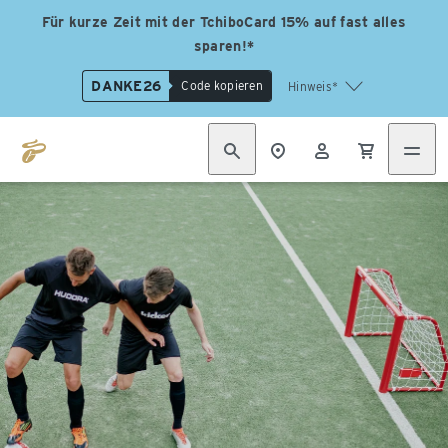
Für kurze Zeit mit der TchiboCard 15% auf fast alles
sparen!*
DANKE26
Code kopieren
Hinweis*