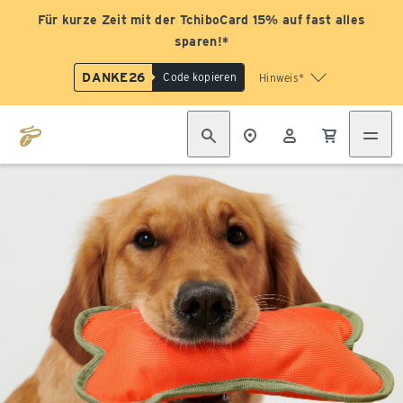
Für kurze Zeit mit der TchiboCard 15% auf fast alles
sparen!*
DANKE26
Code kopieren
Hinweis*