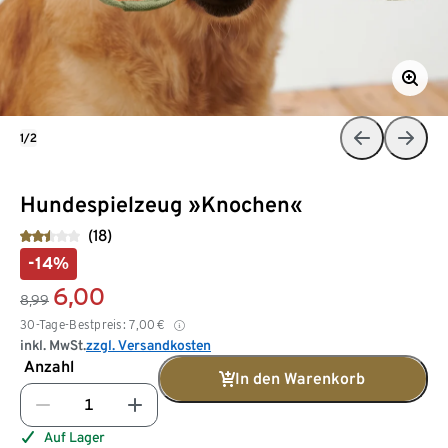
1/2
Hundespielzeug »Knochen«
(18)
-14%
6,00
8,99
30-Tage-Bestpreis:
7,00
€
inkl. MwSt.
zzgl. Versandkosten
Anzahl
In den Warenkorb
Auf Lager