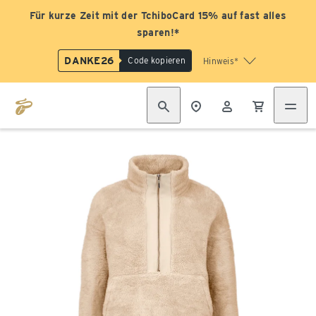
Für kurze Zeit mit der TchiboCard 15% auf fast alles
sparen!*
DANKE26
Code kopieren
Hinweis*