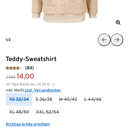
1/2
Teddy-Sweatshirt
(84)
14,00
27,99
30-Tage-Bestpreis:
14,00
€
inkl. MwSt.
zzgl. Versandkosten
XS 32/34
S 36/38
M 40/42
L 44/46
XL 48/50
XXL 52/54
Richtige Größe ermitteln