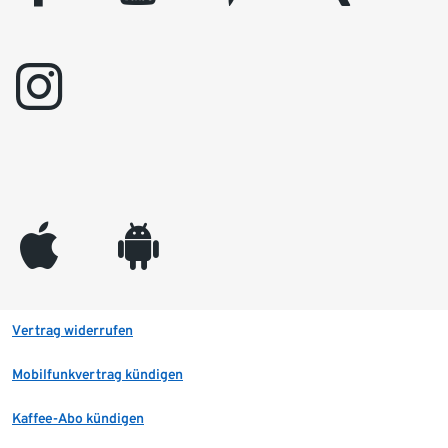
instagram
appleinc
android
Vertrag widerrufen
Mobilfunkvertrag kündigen
Kaffee-Abo kündigen