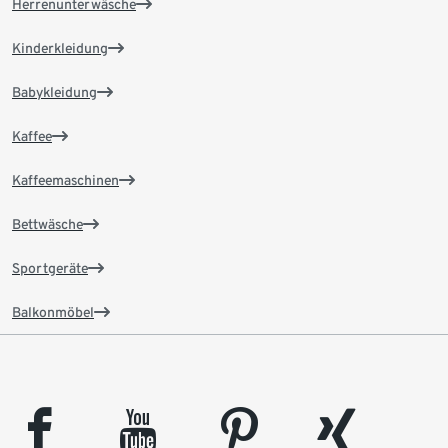
Herrenunterwäsche
Kinderkleidung
Babykleidung
Kaffee
Kaffeemaschinen
Bettwäsche
Sportgeräte
Balkonmöbel
facebook
youtube
pinterest
xing