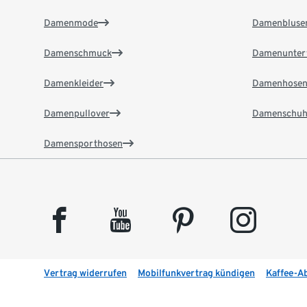
Damenmode
Damenbluse
Damenschmuck
Damenunter
Damenkleider
Damenhose
Damenpullover
Damenschuh
Damensporthosen
facebook
youtube
pinterest
instagram
Vertrag widerrufen
Mobilfunkvertrag kündigen
Kaffee-A