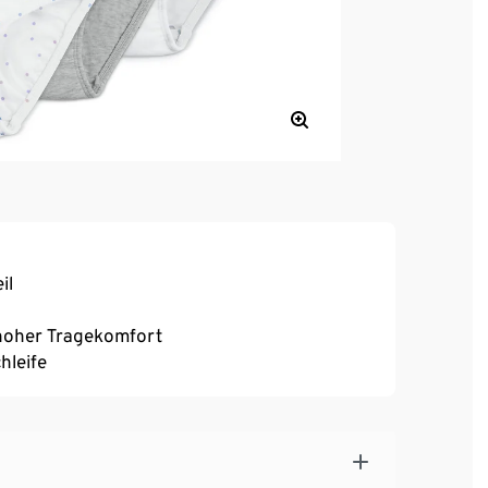
il
, hoher Tragekomfort
hleife