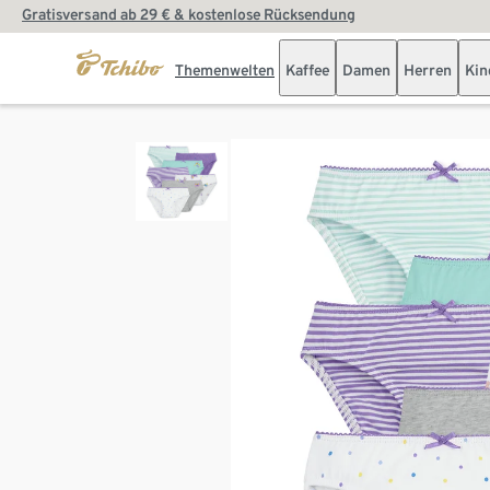
Gratisversand ab 29 € & kostenlose Rücksendung
Themenwelten
Kaffee
Damen
Herren
Kin