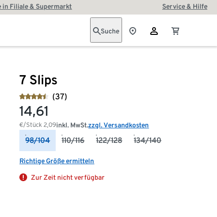
 in Filiale & Supermarkt
Service & Hilfe
Suche
7 Slips
(37)
14,61
€/Stück
2,09
inkl. MwSt.
zzgl. Versandkosten
98/104
110/116
122/128
134/140
Richtige Größe ermitteln
Zur Zeit nicht verfügbar