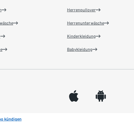
n
Herrenpullover
wäsche
Herrenunterwäsche
n
Kinderkleidung
e
Babykleidung
appleinc
android
bo kündigen