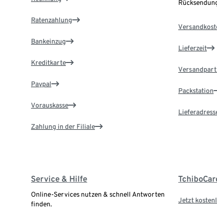
Rücksendung
Ratenzahlung
Versandkost
Bankeinzug
Lieferzeit
Kreditkarte
Versandpart
Paypal
Packstation
Vorauskasse
Lieferadress
Zahlung in der Filiale
Service & Hilfe
TchiboCar
Online-Services nutzen & schnell Antworten
Jetzt kostenl
finden.