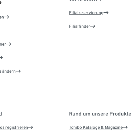
.
Filialreservierung
en
Filialfinder
ner
e ändern
d
Rund um unsere Produkte
os registrieren
Tchibo Kataloge & Magazine