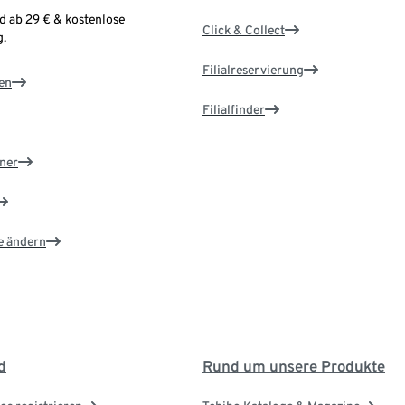
d ab 29 € & kostenlose
Click & Collect
.
Filialreservierung
en
Filialfinder
ner
e ändern
d
Rund um unsere Produkte