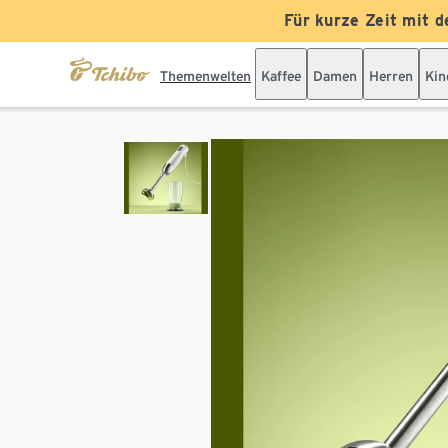
Für kurze Zeit mit d
Themenwelten
Kaffee
Damen
Herren
Kin