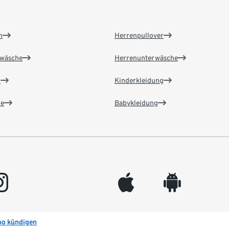
n
Herrenpullover
wäsche
Herrenunterwäsche
n
Kinderkleidung
e
Babykleidung
gram
appleinc
android
bo kündigen