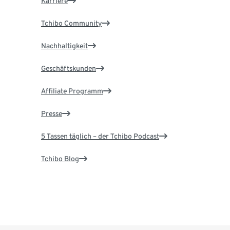
Karriere
Tchibo Community
Nachhaltigkeit
Geschäftskunden
Affiliate Programm
Presse
5 Tassen täglich – der Tchibo Podcast
Tchibo Blog