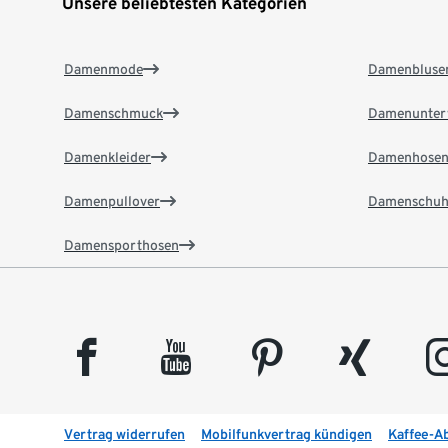
Unsere beliebtesten Kategorien
Damenmode
Damenbluse
Damenschmuck
Damenunter
Damenkleider
Damenhose
Damenpullover
Damenschuh
Damensporthosen
facebook
youtube
pinterest
xing
insta
Vertrag widerrufen
Mobilfunkvertrag kündigen
Kaffee-A