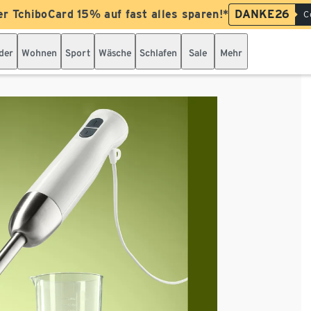
er TchiboCard 15% auf fast alles sparen!*
DANKE26
C
der
Wohnen
Sport
Wäsche
Schlafen
Sale
Mehr