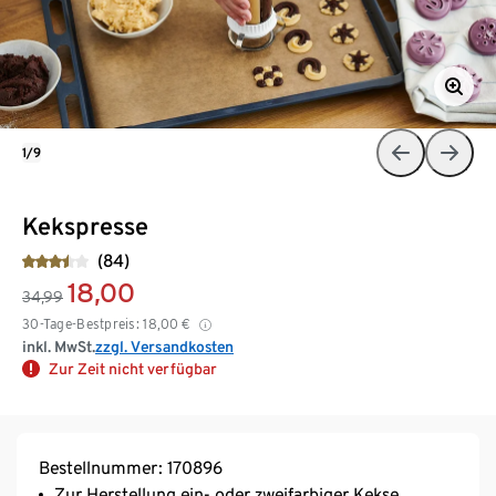
1/9
Kekspresse
(84)
18,00
34,99
30-Tage-Bestpreis:
18,00
€
inkl. MwSt.
zzgl. Versandkosten
Zur Zeit nicht verfügbar
Bestellnummer: 170896
Zur Herstellung ein- oder zweifarbiger Kekse