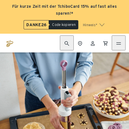
Für kurze Zeit mit der TchiboCard 15% auf fast alles
sparen!*
DANKE26
Code kopieren
Hinweis*