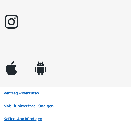
instagram
appleinc
android
Vertrag widerrufen
Mobilfunkvertrag kündigen
Kaffee-Abo kündigen