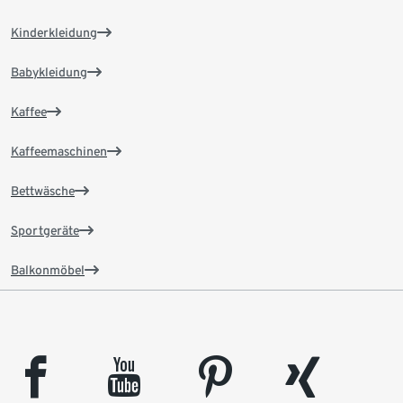
Kinderkleidung
Babykleidung
Kaffee
Kaffeemaschinen
Bettwäsche
Sportgeräte
Balkonmöbel
facebook
youtube
pinterest
xing