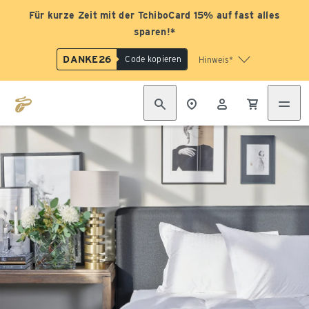
Für kurze Zeit mit der TchiboCard 15% auf fast alles
sparen!*
DANKE26
Code kopieren
Hinweis*