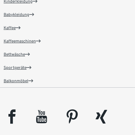
Kinderkleidung
Babykleidung
Kaffee
Kaffeemaschinen
Bettwäsche
Sportgeräte
Balkonmöbel
facebook
youtube
pinterest
xing