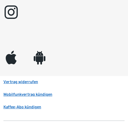
instagram
appleinc
android
Vertrag widerrufen
Mobilfunkvertrag kündigen
Kaffee-Abo kündigen